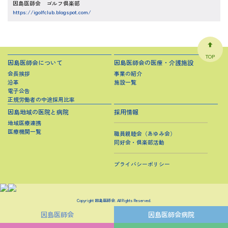
因島医師会 ゴルフ倶楽部
https://igolfclub.blogspot.com/
TOP
因島医師会について
因島医師会の医療・介護施設
会長挨拶
事業の紹介
沿革
施設一覧
電子公告
正規労働者の中途採用比率
因島地域の医院と病院
採用情報
地域医療連携
医療機関一覧
職員親睦会（あゆみ会）
同好会・倶楽部活動
プライバシーポリシー
Copyright
因島医師会
. All Rights Reserved.
因島医師会
因島医師会病院