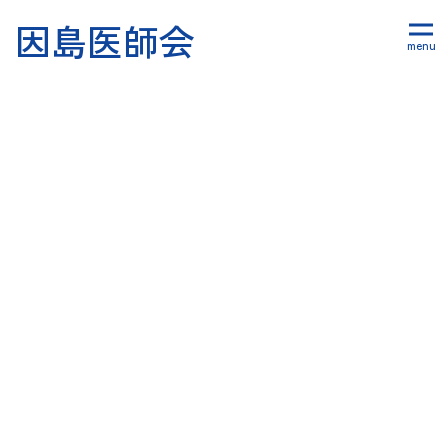
因島医師会
同好会・倶楽部活動
HOME
|
同好会・倶楽部活動
|
template.detail
[%title%]
更新日 : [%article_date_notime_wa%]
[%lead%]
[%article%]